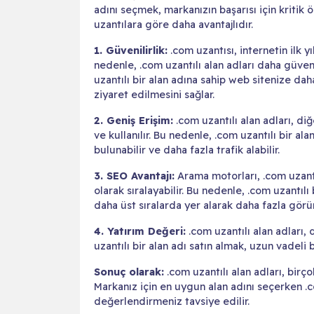
adını seçmek, markanızın başarısı için kritik ö
uzantılara göre daha avantajlıdır.
1. Güvenilirlik:
.com uzantısı, internetin ilk y
nedenle, .com uzantılı alan adları daha güvenili
uzantılı bir alan adına sahip web sitenize da
ziyaret edilmesini sağlar.
2. Geniş Erişim:
.com uzantılı alan adları, diğ
ve kullanılır. Bu nedenle, .com uzantılı bir al
bulunabilir ve daha fazla trafik alabilir.
3. SEO Avantajı:
Arama motorları, .com uzantıl
olarak sıralayabilir. Bu nedenle, .com uzantıl
daha üst sıralarda yer alarak daha fazla görü
4. Yatırım Değeri:
.com uzantılı alan adları,
uzantılı bir alan adı satın almak, uzun vadeli b
Sonuç olarak:
.com uzantılı alan adları, birç
Markanız için en uygun alan adını seçerken .c
değerlendirmeniz tavsiye edilir.