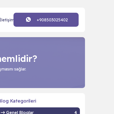
+908503025402
İletişim
nemlidir?
şmasını sağlar.
Blog Kategorileri
Genel Bloglar
4