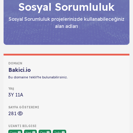
Sosyal Sorumluluk
Sosyal Sorumluluk projelerinizde kullanabileceğiniz
alan adları
Bakici.io
Bu domaine teklifte bulunabilirsiniz.
3Y 11A
281
Com
Net
Org
Info