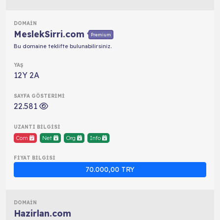
MeslekSirri.com
Premium
Bu domaine teklifte bulunabilirsiniz.
12Y 2A
22.581
Com
Net
Org
Info
70.000,00 TRY
Hazirlan.com