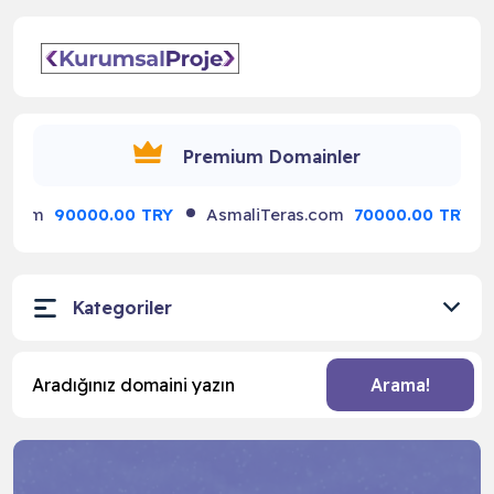
☰
Premium Domainler
iTeras.com
70000.00 TRY
AtaMimari.com
70000.00 TR
Kategoriler
Arama!