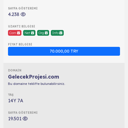
4.238
Com
Net
Org
Info
70.000,00 TRY
GelecekProjesi.com
Bu domaine teklifte bulunabilirsiniz.
14Y 7A
19.501