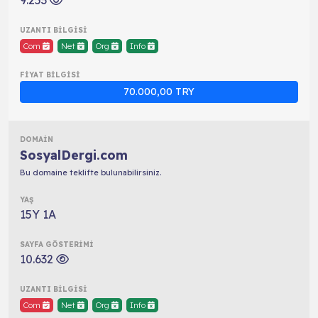
9.253
Com
Net
Org
Info
70.000,00 TRY
SosyalDergi.com
Bu domaine teklifte bulunabilirsiniz.
15Y 1A
10.632
Com
Net
Org
Info