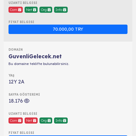
Com
Net
Org
Info
70.000,00 TRY
GuvenliGelecek.net
Bu domaine teklifte bulunabilirsiniz.
12Y 2A
18.176
Com
Net
Org
Info