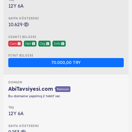
12Y 6A
10.629
Com
Net
Org
Info
70.000,00 TRY
AbiTavsiyesi.com
Premium
Bu domaine yapılmış 2 teklif var.
12Y 6A