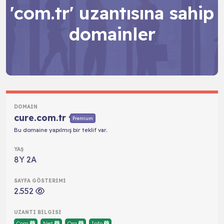
'com.tr' uzantısına sahip
domainler
cure.com.tr
Premium
Bu domaine yapılmış bir teklif var.
8Y 2A
2.552
Com
Net
Org
Info