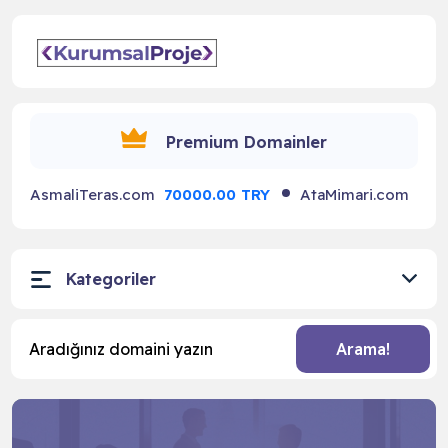
☰
Premium Domainler
as.com
70000.00 TRY
AtaMimari.com
70000.00 TRY
Kategoriler
Arama!