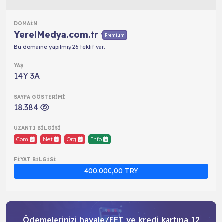
YerelMedya.com.tr
Premium
Bu domaine yapılmış 26 teklif var.
14Y 3A
18.384
Com
Net
Org
Info
400.000,00 TRY
Ödemelerinizi havale/EFT ve kredi kartına 12